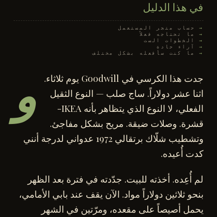
في هذا الدليل
حساب متجر المستعمل
ما تحتاجه فعلاً
الخطوات الست
آراء حادة
ما كنت سأفعله بشكل مختلف
و
جدت هذا الكرسي في Goodwill يوم ثلاثاء.
اثنا عشر دولاراً. ساج صلب — النوع الثقيل
الفعلي، لا النوع الذي يتظاهر بأنه IKEA-
قشرة. وصلات ضيقة. مريح بشكل مفاجئ.
وتشطيب شلّاك برتقالي 1972 عدواني لدرجة أنني
كدت أُعيده.
لم أُعِده. أخذته للبيت. جدّدته في فترة بعد الظهر
بنحو ثلاثين دولاراً مواد. الآن يقف عند بابي الأمامي،
يحمل أصيصاً على مقعده، ومرّتين في الشهر