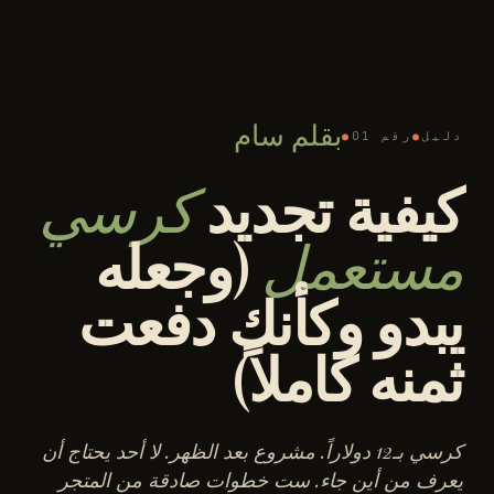
بقلم سام
دليل
●
رقم 01
●
كيفية تجديد
كرسي
مستعمل
(وجعله
يبدو وكأنك دفعت
ثمنه كاملاً)
كرسي بـ12 دولاراً. مشروع بعد الظهر. لا أحد يحتاج أن
يعرف من أين جاء. ست خطوات صادقة من المتجر