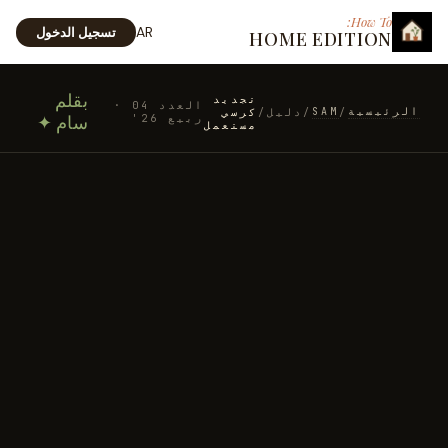
How To:
AR
تسجيل الدخول
HOME EDITION
بقلم
تجديد
العدد 04 ·
الرئيسية
SAM
/
/
دليل
/
كرسي
ربيع 26'
سام ✦
مستعمل