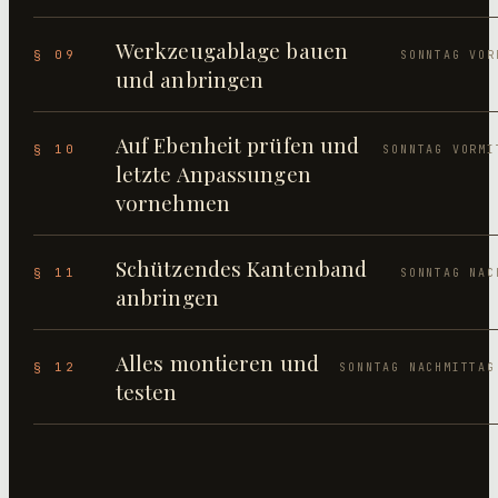
Werkzeugablage bauen
§ 09
SONNTAG VOR
und anbringen
Auf Ebenheit prüfen und
§ 10
SONNTAG VORMI
letzte Anpassungen
vornehmen
Schützendes Kantenband
§ 11
SONNTAG NAC
anbringen
Alles montieren und
§ 12
SONNTAG NACHMITTAG
testen