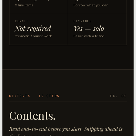
9 line items
Borrow what you can
PERMIT
DIY-ABLE
Not required
Yes — solo
Cosmetic / minor work
Easier with a friend
CONTENTS ·
12
STEP
S
PG. 02
Contents.
Read end-to-end before you start. Skipping ahead is