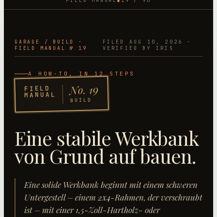
FIELD MANUAL
19
/
96
●
GARAGE
/
BUILD
·
FILED
AUG 10, 2026
·
FIELD MANUAL №
19
VERIFIED BY IRIS
A HOW-TO
, IN 12 STEPS
19
No.
FIELD
MANUAL
BUILD
Eine stabile Werkbank
von Grund auf bauen
.
Eine solide Werkbank beginnt mit einem schweren
Untergestell – einem 2x4-Rahmen, der verschraubt
ist – mit einer 1,5-Zoll-Hartholz- oder