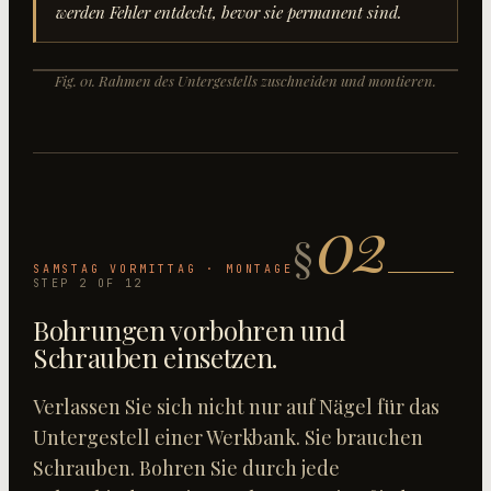
werden Fehler entdeckt, bevor sie permanent sind.
+
+
Fig.
01
.
Rahmen des Untergestells zuschneiden und montieren
.
+
+
FIG.
01
02
§
SAMSTAG VORMITTAG · MONTAGE
STEP
2
OF
12
Bohrungen vorbohren und
Schrauben einsetzen
.
Verlassen Sie sich nicht nur auf Nägel für das
Untergestell einer Werkbank. Sie brauchen
Schrauben. Bohren Sie durch jede