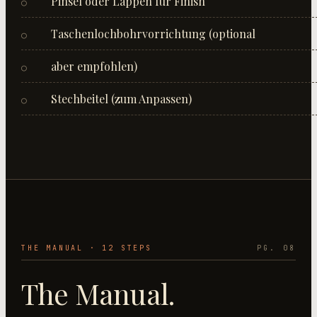
Pinsel oder Lappen für Finish
○
Taschenlochbohrvorrichtung (optional
○
aber empfohlen)
○
Stechbeitel (zum Anpassen)
○
THE MANUAL ·
12
STEP
S
PG. 08
The Manual.