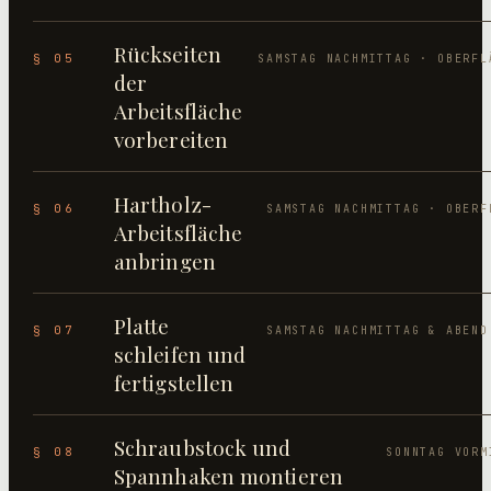
Rückseiten
§ 05
SAMSTAG NACHMITTAG · OBERFL
der
Arbeitsfläche
vorbereiten
Hartholz-
§ 06
SAMSTAG NACHMITTAG · OBERF
Arbeitsfläche
anbringen
Platte
§ 07
SAMSTAG NACHMITTAG & ABEND
schleifen und
fertigstellen
Schraubstock und
§ 08
SONNTAG VORM
Spannhaken montieren