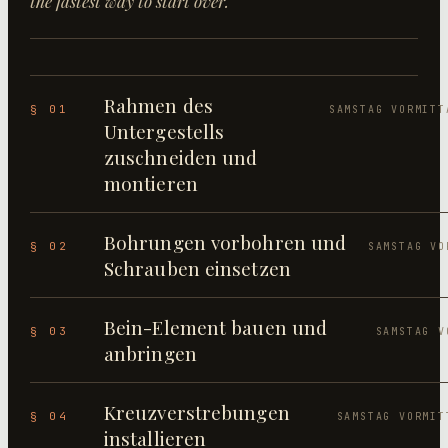
the fastest way to start over.
Rahmen des
§ 01
SAMSTAG VORMITT
Untergestells
zuschneiden und
montieren
Bohrungen vorbohren und
§ 02
SAMSTAG VO
Schrauben einsetzen
Bein-Element bauen und
§ 03
SAMSTAG V
anbringen
Kreuzverstrebungen
§ 04
SAMSTAG VORMIT
installieren