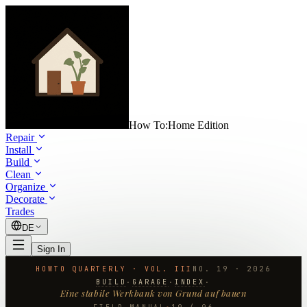
How To:
Home Edition
Repair
Install
Build
Clean
Organize
Decorate
Trades
DE
Sign In
HOWTO QUARTERLY · VOL. III
NO.
19
·
2026
BUILD
GARAGE
INDEX
·
·
·
Eine stabile Werkbank von Grund auf bauen