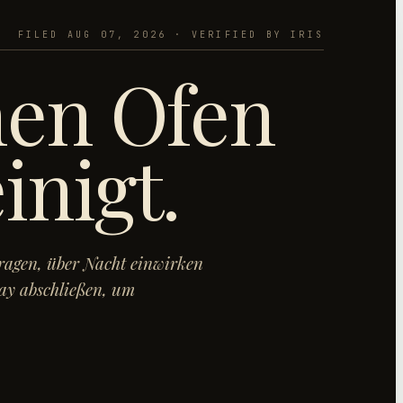
FILED
AUG 07, 2026
· VERIFIED BY IRIS
nen Ofen
inigt
.
tragen, über Nacht einwirken
ray abschließen, um