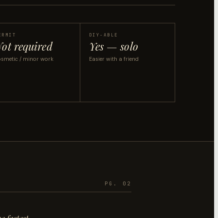
ERMIT
DIY-ABLE
ot required
Yes — solo
smetic / minor work
Easier with a friend
PG. 02