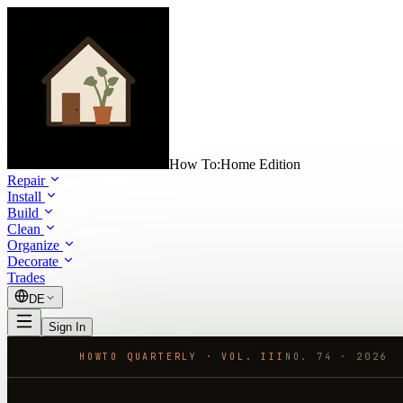
How To:
Home Edition
Repair
Install
Build
Clean
Organize
Decorate
Trades
DE
Sign In
HOWTO QUARTERLY · VOL. III
NO.
74
·
2026