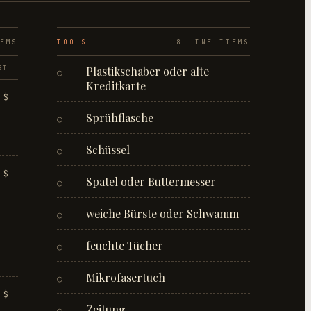
EM
S
TOOLS
8
LINE ITEM
S
ST
Plastikschaber oder alte
○
Kreditkarte
 $
Sprühflasche
○
Schüssel
○
 $
Spatel oder Buttermesser
○
weiche Bürste oder Schwamm
○
feuchte Tücher
○
Mikrofasertuch
○
 $
Zeitung
○