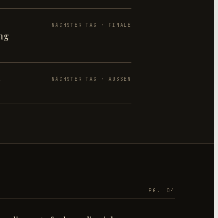
NÄCHSTER TAG · FINALE
ng
n
NÄCHSTER TAG · AUSSEN
PG. 04