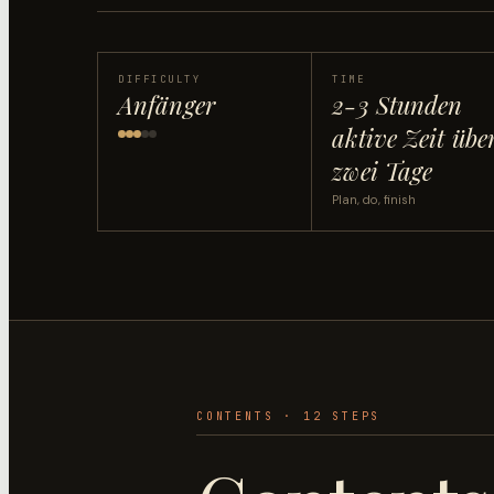
DIFFICULTY
TIME
Anfänger
2-3 Stunden
aktive Zeit übe
zwei Tage
Plan, do, finish
CONTENTS ·
12
STEP
S