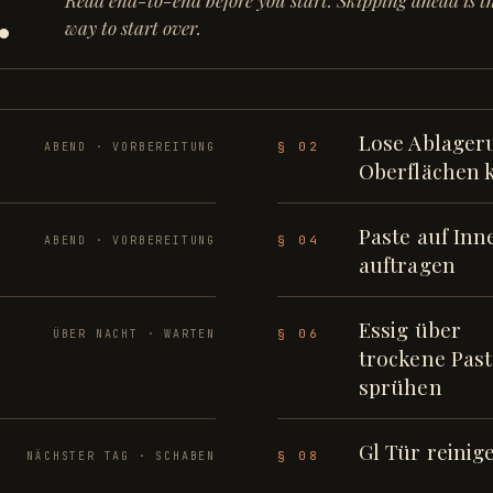
.
Read end-to-end before you start. Skipping ahead is th
way to start over.
Lose Ablager
§ 02
ABEND · VORBEREITUNG
Oberflächen 
Paste auf Inn
§ 04
ABEND · VORBEREITUNG
auftragen
Essig über
§ 06
ÜBER NACHT · WARTEN
trockene Past
sprühen
Gl Tür reinig
§ 08
NÄCHSTER TAG · SCHABEN