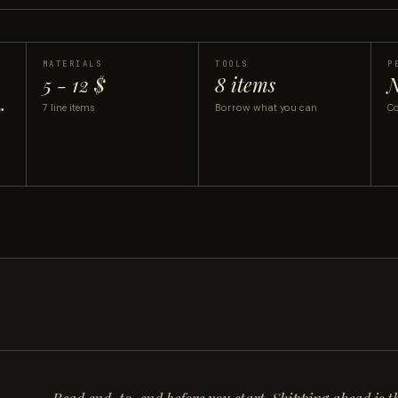
MATERIALS
TOOLS
P
5 - 12 $
8 items
N
r
7 line items
Borrow what you can
Co