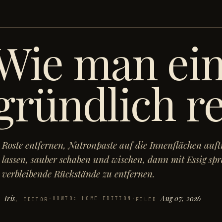
Wie man ei
gründlich re
Roste entfernen, Natronpaste auf die Innenflächen auf
lassen, sauber schaben und wischen, dann mit Essig sp
verbleibende Rückstände zu entfernen.
Iris
Aug 07, 2026
·
HOWTO: HOME EDITION
·
Y
, EDITOR
FILED