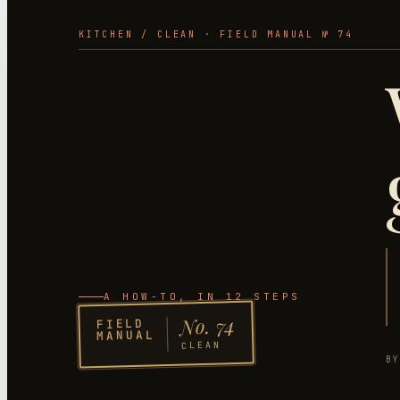
KITCHEN
/
CLEAN
· FIELD MANUAL №
74
A HOW-TO
, IN 12 STEPS
74
No.
FIELD
MANUAL
CLEAN
B