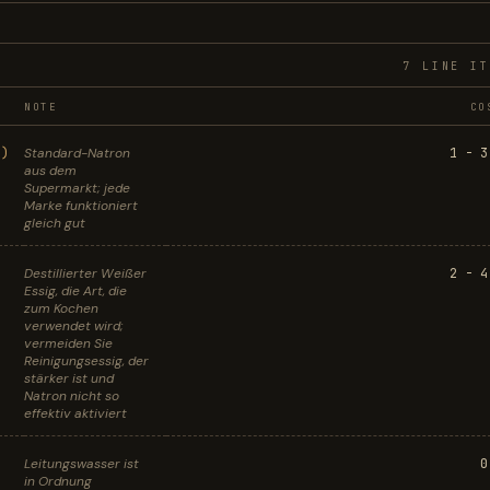
7
LINE IT
NOTE
CO
g)
Standard-Natron
1 - 3
aus dem
Supermarkt; jede
Marke funktioniert
gleich gut
Destillierter Weißer
2 - 4
Essig, die Art, die
zum Kochen
verwendet wird;
vermeiden Sie
Reinigungsessig, der
stärker ist und
Natron nicht so
effektiv aktiviert
Leitungswasser ist
0
in Ordnung