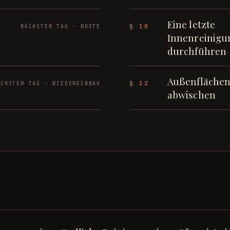
Eine letzte
§ 10
NÄCHSTER TAG · ROSTE
Innenreinigu
durchführen
Außenfläche
§ 12
ÄCHSTER TAG · WIEDEREINBAU
abwischen
R