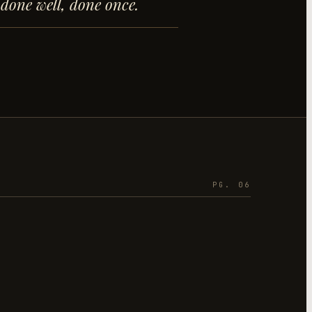
one well, done once.
PG. 06