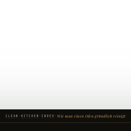
Wie man einen Ofen gründlich reinigt
CLEAN
KITCHEN
INDEX
·
·
·