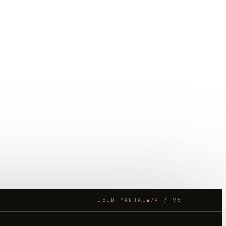
FIELD MANUAL
74
/
96
●