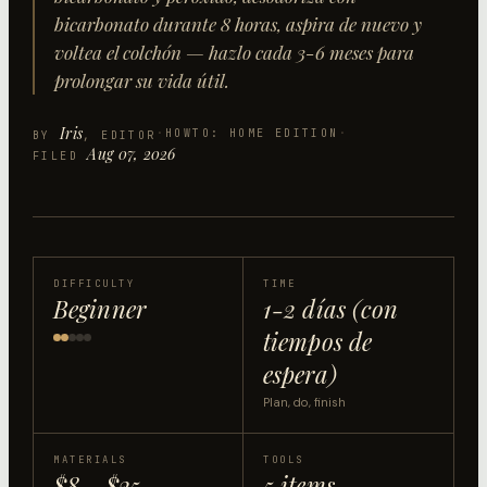
bicarbonato durante 8 horas, aspira de nuevo y
voltea el colchón — hazlo cada 3-6 meses para
prolongar su vida útil.
Iris
·
HOWTO: HOME EDITION
·
BY
, EDITOR
Aug 07, 2026
FILED
DIFFICULTY
TIME
Beginner
1-2 días (con
tiempos de
espera)
Plan, do, finish
MATERIALS
TOOLS
$8 - $25
5 items