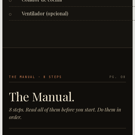
○
Ventilador (opcional)
○
THE MANUAL ·
8
STEP
S
PG. 08
The Manual.
8
step
s
. Read all of them before you start. Do them in
order.