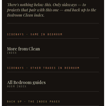
There's nothing below this. Only sideways — to
projects that pair with this one — and back up to the
Bedroom
Clean
index.
SIDEWAYS · SAME
IN
BEDROOM
More from
Clean
INDEX
SIDEWAYS · OTHER TRADES IN
BEDROOM
All
Bedroom
guides
ROOM INDEX
BACK UP · THE INDEX PAGES