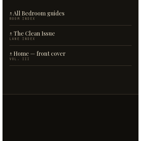
↑ All
Bedroom
guides
ROOM INDEX
↑ The
Clean
Issue
LANE INDEX
↑ Home — front cover
VOL. III