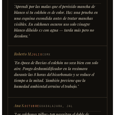
"
Aprendí por las malas que el peróxido mancha de
blanco si tu colchón es de color. Haz una prueba en
una esquina escondida antes de tratar manchas
visibles. En colchones oscuros uso solo vinagre
blanco diluido 1:1 con agua — tarda más pero no
decolora.
"
Roberto M.
JULIO
CDMX
"
En época de lluvias el colchón no seca bien con solo
aire. Pongo deshumidificador en la recámara
durante las 8 horas del bicarbonato y se reduce el
tiempo a la mitad. También previene que la
humedad ambiental arruine el trabajo.
"
Ana S.
OCTUBRE
GUADALAJARA, JAL
"
Los colchones pillow-top necesitan el doble de