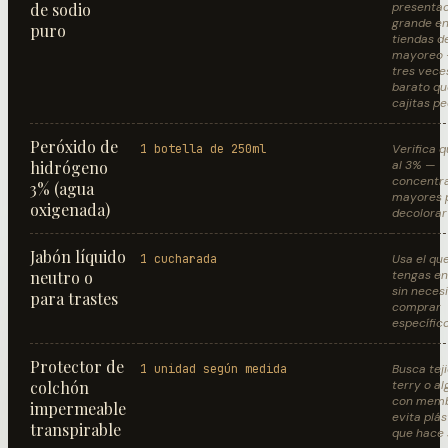
de sodio
presenta
grande e
puro
tiendas d
mayoreo 
tres vece
barato qu
cajitas p
Peróxido de
1 botella de 250ml
Verifica 
hidrógeno
al 3% —
concentr
3% (agua
mayores 
oxigenada)
decolorar
Jabón líquido
1 cucharada
Usa el qu
neutro o
tengas en
sin neces
para trastes
comprar
específic
Protector de
1 unidad según medida
Busca teji
colchón
terry o a
con memb
impermeable
evita plás
transpirable
que hace 