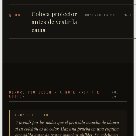
Coloca protector
§ 08
DOMINGO TARDE · PROTE
antes de vestir la
cama
BEFORE YOU BEGIN · A NOTE FROM THE
PG.
EDITOR
04
FROM THE FIELD
"
Aprendí por las malas que el peróxido mancha de blanco
si tu colchón es de color. Haz una prueba en una esquina
escondida antes de tratar manchas visibles. En colchones