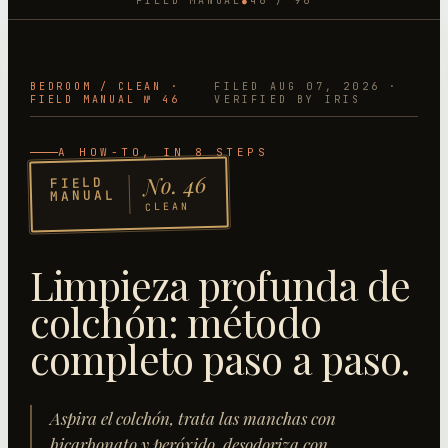
FIELD MANUAL
46
/
96
●
BEDROOM
/
CLEAN
·
FILED
AUG 07, 2026
·
FIELD MANUAL №
46
VERIFIED BY IRIS
A HOW-TO
, IN 8 STEPS
46
No.
FIELD
MANUAL
CLEAN
Limpieza profunda de
colchón: método
completo paso a paso
.
Aspira el colchón, trata las manchas con
bicarbonato y peróxido, desodoriza con