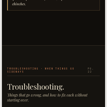
chinches.
TROUBLESHOOTING · WHEN THINGS GO
PG.
SIDEWAYS
22
Troubleshooting.
Things that go wrong, and how to fix each without
starting over.