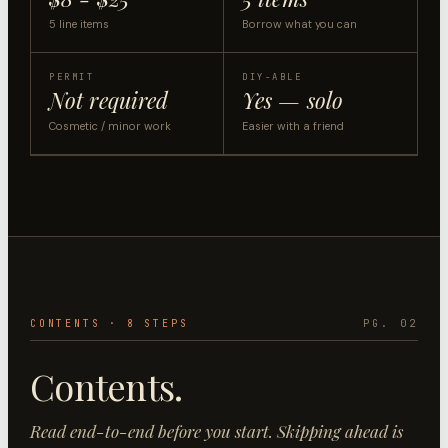
5 line items
Borrow what you can
PERMIT
DIY-ABLE
Not required
Yes — solo
Cosmetic / minor work
Easier with a friend
CONTENTS ·
8
STEP
S
PG. 02
Contents.
Read end-to-end before you start. Skipping ahead is