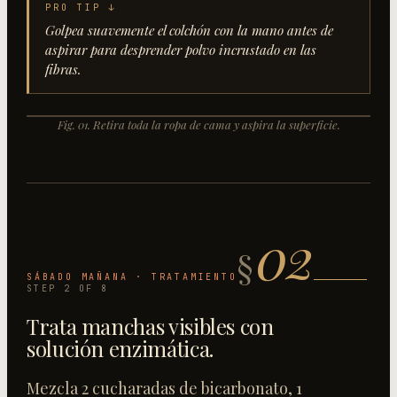
PRO TIP ↓
Golpea suavemente el colchón con la mano antes de
aspirar para desprender polvo incrustado en las
fibras.
+
+
Fig.
01
.
Retira toda la ropa de cama y aspira la superficie
.
+
+
FIG.
01
02
§
SÁBADO MAÑANA · TRATAMIENTO
STEP
2
OF
8
Trata manchas visibles con
solución enzimática
.
Mezcla 2 cucharadas de bicarbonato, 1