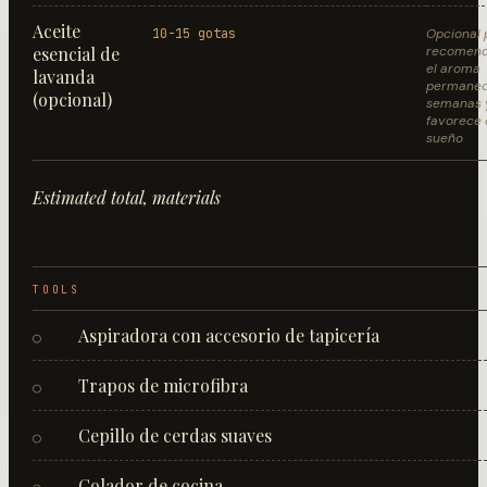
Aceite
10-15 gotas
Opcional 
esencial de
recomen
el aroma
lavanda
permane
(opcional)
semanas 
favorece 
sueño
Estimated total, materials
TOOLS
Aspiradora con accesorio de tapicería
○
Trapos de microfibra
○
Cepillo de cerdas suaves
○
Colador de cocina