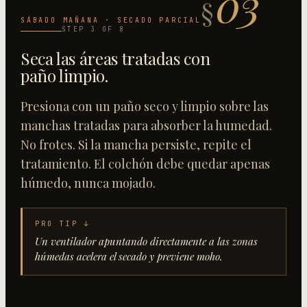
03
§
SÁBADO MAÑANA · SECADO PARCIAL
STEP
3
OF
8
Seca las áreas tratadas con
paño limpio
.
Presiona con un paño seco y limpio sobre las
manchas tratadas para absorber la humedad.
No frotes. Si la mancha persiste, repite el
tratamiento. El colchón debe quedar apenas
húmedo, nunca mojado.
PRO TIP ↓
Un ventilador apuntando directamente a las zonas
húmedas acelera el secado y previene moho.