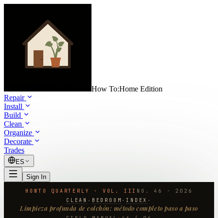
How To:
Home Edition
Repair
Install
Build
Clean
Organize
Decorate
Trades
ES
Sign In
HOWTO QUARTERLY · VOL. III
NO.
46
·
2026
CLEAN
BEDROOM
INDEX
·
·
·
Limpieza profunda de colchón: método completo paso a paso