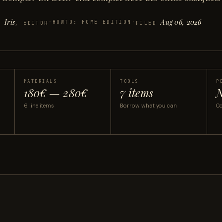
Iris
Aug 06, 2026
·
HOWTO: HOME EDITION
·
Y
, EDITOR
FILED
MATERIALS
TOOLS
P
180€ — 280€
7 items
N
6 line items
Borrow what you can
Co