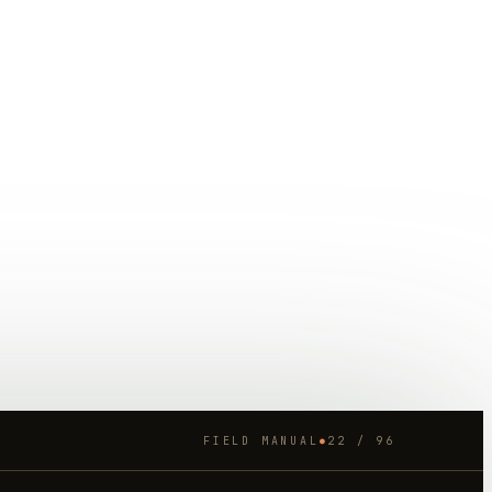
FIELD MANUAL
22
/
96
●