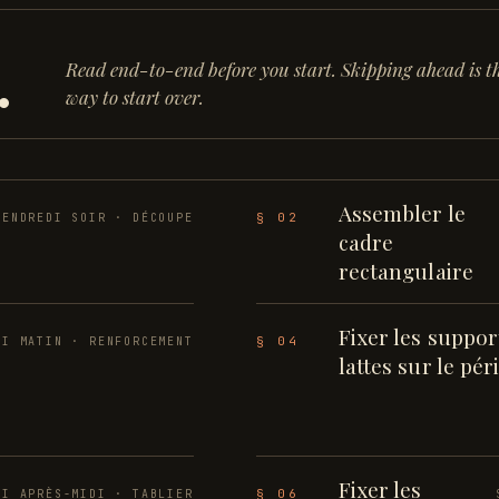
.
Read end-to-end before you start. Skipping ahead is th
way to start over.
Assembler le
§ 02
VENDREDI SOIR · DÉCOUPE
cadre
rectangulaire
Fixer les suppor
§ 04
DI MATIN · RENFORCEMENT
lattes sur le pé
Fixer les
§ 06
DI APRÈS-MIDI · TABLIER