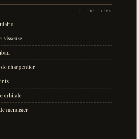
7
LINE ITEM
S
culaire
e-visseuse
uban
 de charpentier
ints
 orbitale
de menuisier