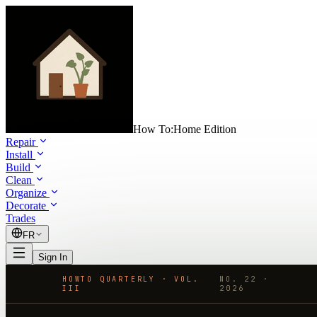
How To:
Home Edition
Repair
Install
Build
Clean
Organize
Decorate
Trades
FR
Sign In
HOWTO QUARTERLY · VOL.
NO.
22
·
III
2026