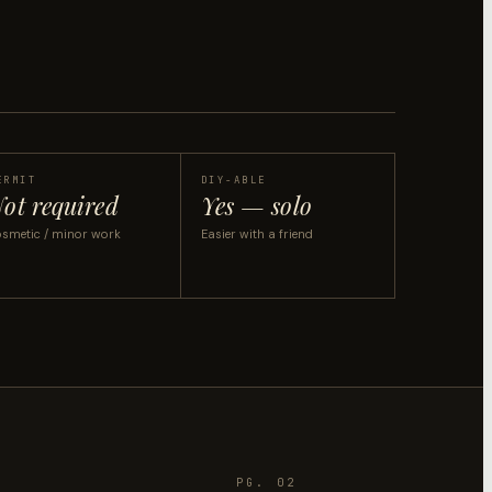
ERMIT
DIY-ABLE
ot required
Yes — solo
smetic / minor work
Easier with a friend
PG. 02