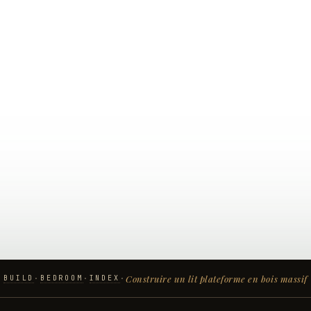
Construire un lit plateforme en bois massif
BUILD
BEDROOM
INDEX
·
·
·