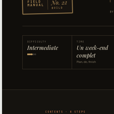
22
No.
FIELD
MANUAL
BUILD
B
DIFFICULTY
TIME
Intermediate
Un week-end
complet
Plan, do, finish
CONTENTS ·
8
STEP
S