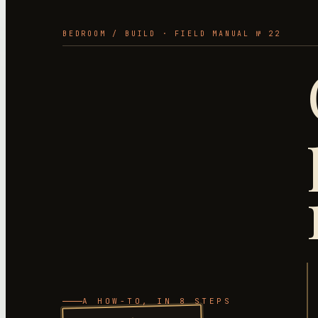
BEDROOM
/
BUILD
· FIELD MANUAL №
22
A HOW-TO
, IN 8 STEPS