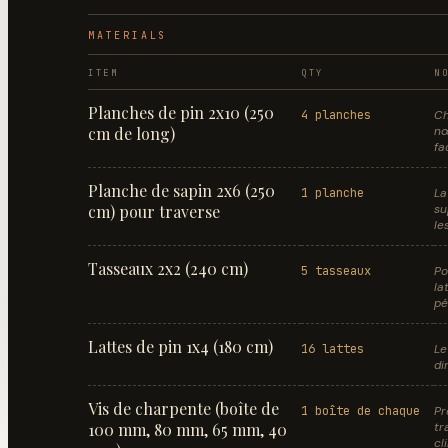
MATERIALS
ITEM
QTY
N
Planches de pin 2x10 (250
4 planches
Ch
cm de long)
nœ
fa
Planche de sapin 2x6 (250
1 planche
La
cm) pour traverse
su
le
Tasseaux 2x2 (240 cm)
5 tasseaux
Po
la
pé
Lattes de pin 1x4 (180 cm)
16 lattes
Le
di
Vis de charpente (boîte de
1 boîte de chaque
Pr
100 mm, 80 mm, 65 mm, 40
tr
cl