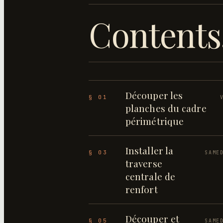
Contents
Découper les
§ 01
planches du cadre
périmétrique
Installer la
§ 03
SAME
traverse
centrale de
renfort
Découper et
§ 05
SAME