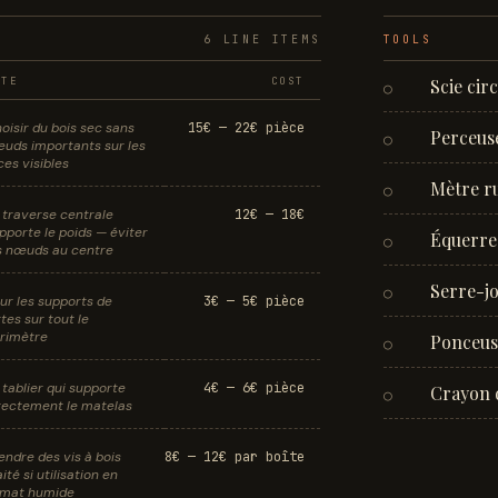
6
LINE ITEM
S
TOOLS
OTE
COST
Scie cir
○
oisir du bois sec sans
15€ — 22€ pièce
Perceus
○
uds importants sur les
ces visibles
Mètre r
○
 traverse centrale
12€ — 18€
pporte le poids — éviter
Équerre
○
s nœuds au centre
Serre-jo
○
ur les supports de
3€ — 5€ pièce
ttes sur tout le
rimètre
Ponceuse
○
 tablier qui supporte
4€ — 6€ pièce
Crayon 
○
rectement le matelas
endre des vis à bois
8€ — 12€ par boîte
aité si utilisation en
imat humide