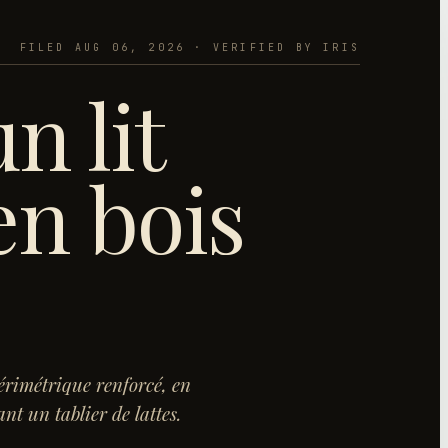
FILED
AUG 06, 2026
· VERIFIED BY IRIS
n lit
en bois
érimétrique renforcé, en
ant un tablier de lattes.