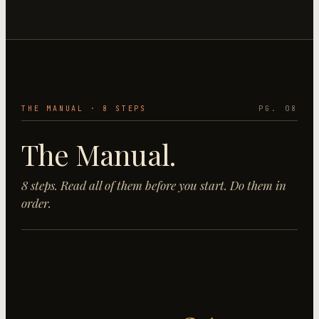
THE MANUAL ·
8
STEP
S
PG. 08
The Manual.
8
step
s
. Read all of them before you start. Do them in
order.