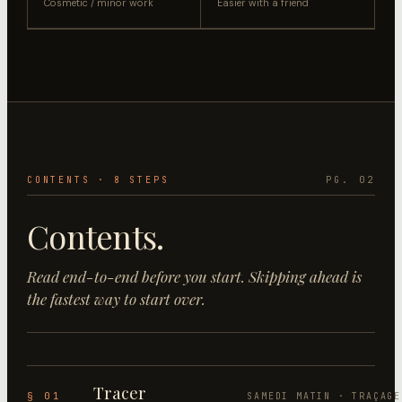
Cosmetic / minor work
Easier with a friend
CONTENTS ·
8
STEP
S
PG. 02
Contents.
Read end-to-end before you start. Skipping ahead is
the fastest way to start over.
Tracer
§ 01
SAMEDI MATIN · TRAÇAGE