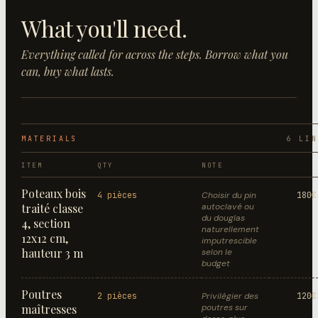
What you'll need.
Everything called for across the steps. Borrow what you
can, buy what lasts.
MATERIALS
6
LIN
ITEM
QTY
NOTE
Poteaux bois
4 pièces
Choisir du pin
180€
traité classe
autoclavé ou
du douglas
4, section
naturellement
12x12 cm,
imputrescible
hauteur 3 m
selon le
budget
Poutres
2 pièces
Privilégier des
120€
maîtresses
poutres sur