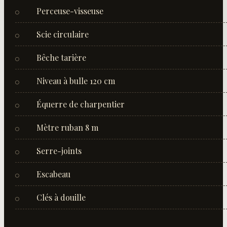
Perceuse-visseuse
○
Scie circulaire
○
Bêche tarière
○
Niveau à bulle 120 cm
○
Équerre de charpentier
○
Mètre ruban 8 m
○
Serre-joints
○
Escabeau
○
Clés à douille
○