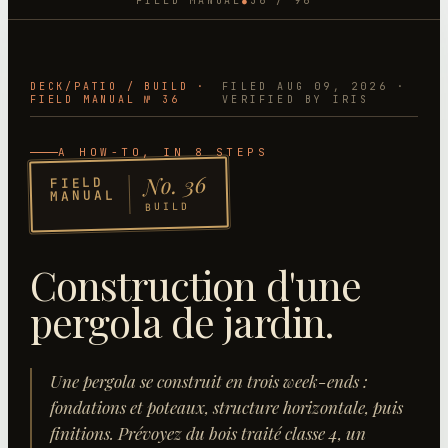
FIELD MANUAL
36
/
96
●
DECK/PATIO
/
BUILD
·
FILED
AUG 09, 2026
·
FIELD MANUAL №
36
VERIFIED BY IRIS
A HOW-TO
, IN 8 STEPS
36
No.
FIELD
MANUAL
BUILD
Construction d'une
pergola de jardin
.
Une pergola se construit en trois week-ends :
fondations et poteaux, structure horizontale, puis
finitions. Prévoyez du bois traité classe 4, un