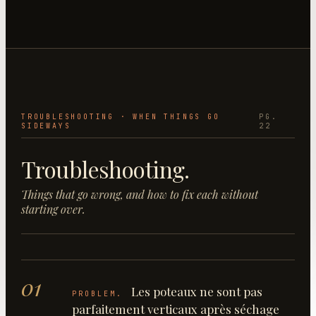
TROUBLESHOOTING · WHEN THINGS GO
PG.
SIDEWAYS
22
Troubleshooting.
Things that go wrong, and how to fix each without
starting over.
01
Les poteaux ne sont pas
PROBLEM.
parfaitement verticaux après séchage