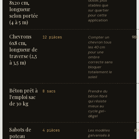
dosse, plus
8x20 cm,
stables que
longueur
sur quartier
selon portée
pour cette
application
(4 à 5 m)
Chevrons
12 pièces
Compter un
90€
6x8 cm,
chevron tous
les 40 cm
longueur de
pour une
traverse (2,5
ombre
à 3,5 m)
correcte sans
bloquer
totalement le
soleil
Béton prêt à
8 sacs
Prendre du
l'emploi sac
béton fibré
qui résiste
de 30 kg
mieux au
cycle gel-
dégel
Sabots de
4 pièces
Les modèles
60
poteau
galvanisés à