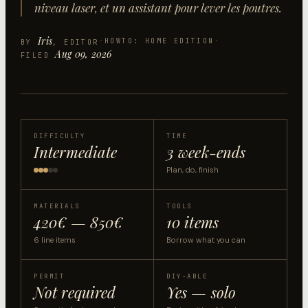
niveau laser, et un assistant pour lever les poutres.
Iris
·
HOWTO: HOME EDITION
·
BY
, EDITOR
Aug 09, 2026
FILED
DIFFICULTY
TIME
Intermediate
3 week-ends
Plan, do, finish
MATERIALS
TOOLS
420€ — 850€
10 items
6 line items
Borrow what you can
PERMIT
DIY-ABLE
Not required
Yes — solo