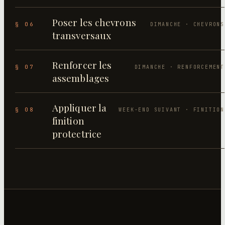
Poser les chevrons
§ 06
DIMANCHE · CHEVRONS
transversaux
Renforcer les
§ 07
DIMANCHE · RENFORCEMENT
assemblages
Appliquer la
§ 08
WEEK-END SUIVANT · FINITION
finition
protectrice