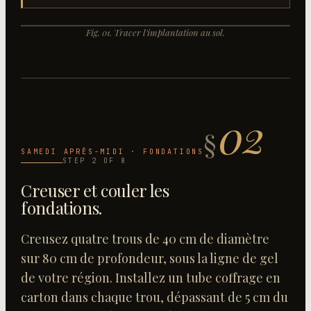
+
+
Fig.
01
.
Tracer l'implantation au sol
.
+
+
FIG.
01
02
§
SAMEDI APRÈS-MIDI · FONDATIONS
STEP
2
OF
8
Creuser et couler les
fondations
.
Creusez quatre trous de 40 cm de diamètre
sur 80 cm de profondeur, sous la ligne de gel
de votre région. Installez un tube coffrage en
carton dans chaque trou, dépassant de 5 cm du