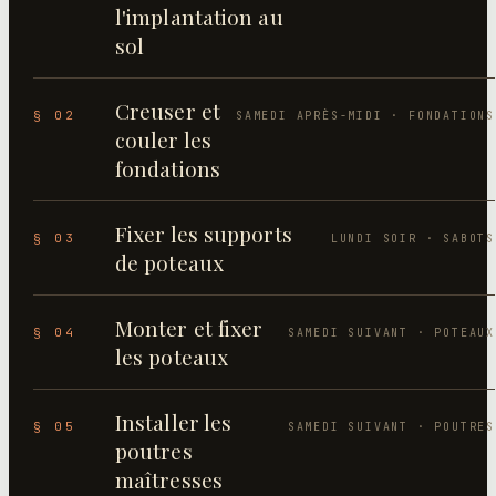
l'implantation au
sol
Creuser et
§ 02
SAMEDI APRÈS-MIDI · FONDATIONS
couler les
fondations
Fixer les supports
§ 03
LUNDI SOIR · SABOTS
de poteaux
Monter et fixer
§ 04
SAMEDI SUIVANT · POTEAUX
les poteaux
Installer les
§ 05
SAMEDI SUIVANT · POUTRES
poutres
maîtresses