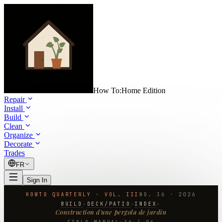
How To:
Home Edition
Repair
Install
Build
Clean
Organize
Decorate
Trades
FR
Sign In
HOWTO QUARTERLY · VOL. III
NO.
36
·
2026
BUILD
DECK/PATIO
INDEX
·
·
·
Construction d'une pergola de jardin