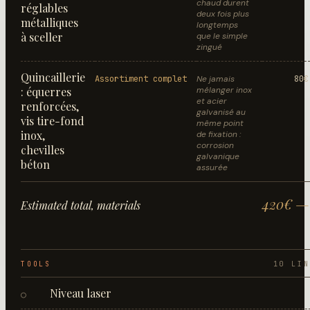
chaud durent
réglables
deux fois plus
métalliques
longtemps
à sceller
que le simple
zingué
Quincaillerie
Assortiment complet
Ne jamais
80€
: équerres
mélanger inox
et acier
renforcées,
galvanisé au
vis tire-fond
même point
inox,
de fixation :
corrosion
chevilles
galvanique
béton
assurée
420€ —
Estimated total, materials
TOOLS
10
LIN
Niveau laser
○