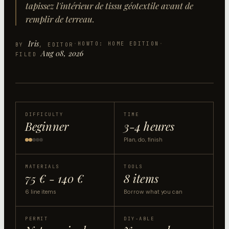
tapissez l'intérieur de tissu géotextile avant de
remplir de terreau.
Iris
·
HOWTO: HOME EDITION
·
BY
, EDITOR
Aug 08, 2026
FILED
DIFFICULTY
TIME
Beginner
3-4 heures
Plan, do, finish
MATERIALS
TOOLS
75 € - 140 €
8 items
6 line items
Borrow what you can
PERMIT
DIY-ABLE