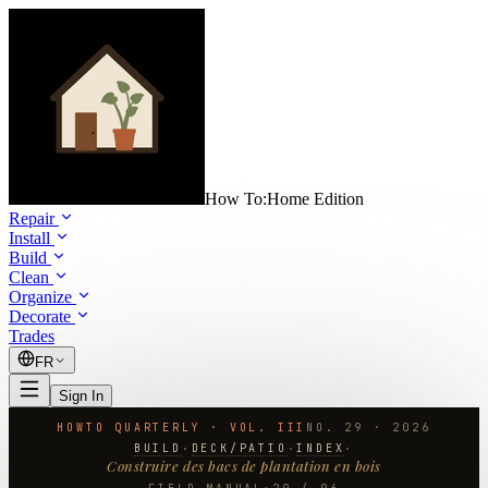
How To:
Home Edition
Repair
Install
Build
Clean
Organize
Decorate
Trades
FR
Sign In
HOWTO QUARTERLY · VOL. III
NO.
29
·
2026
BUILD
DECK/PATIO
INDEX
·
·
·
Construire des bacs de plantation en bois