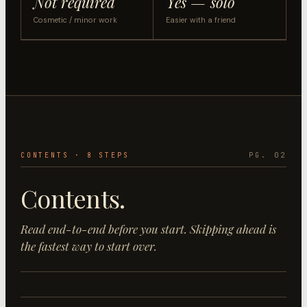
Not required
Yes — solo
Cosmetic / minor work
Easier with a friend
CONTENTS ·
8
STEP
S
PG. 02
Contents.
Read end-to-end before you start. Skipping ahead is
the fastest way to start over.