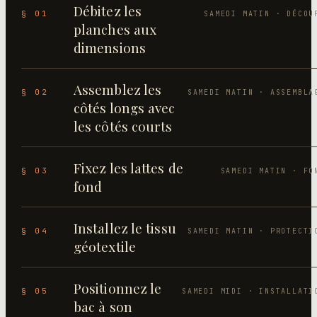
Débitez les
§ 01
SAMEDI MATIN · DÉCOU
planches aux
dimensions
Assemblez les
§ 02
SAMEDI MATIN · ASSEMBLA
côtés longs avec
les côtés courts
Fixez les lattes de
§ 03
SAMEDI MATIN · FO
fond
Installez le tissu
§ 04
SAMEDI MATIN · PROTECTI
géotextile
Positionnez le
§ 05
SAMEDI MIDI · INSTALLATI
bac à son