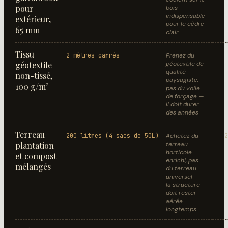
pour
bois —
indispensable
extérieur,
pour le cèdre
65 mm
clair
Tissu
2 mètres carrés
Prenez du
géotextile
géotextile de
qualité
non-tissé,
paysagiste,
100 g/m²
pas du voile
de forçage —
il doit durer
des années
Terreau
200 litres (4 sacs de 50L)
Achetez du
2
plantation
terreau
horticole
et compost
enrichi, pas
mélangés
du terreau
universel —
la structure
doit rester
aérée
longtemps