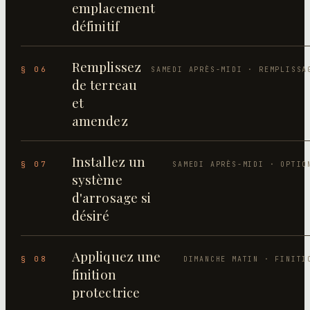
emplacement
définitif
Remplissez
§ 06
SAMEDI APRÈS-MIDI · REMPLISSA
de terreau
et
amendez
Installez un
§ 07
SAMEDI APRÈS-MIDI · OPTIO
système
d'arrosage si
désiré
Appliquez une
§ 08
DIMANCHE MATIN · FINITI
finition
protectrice