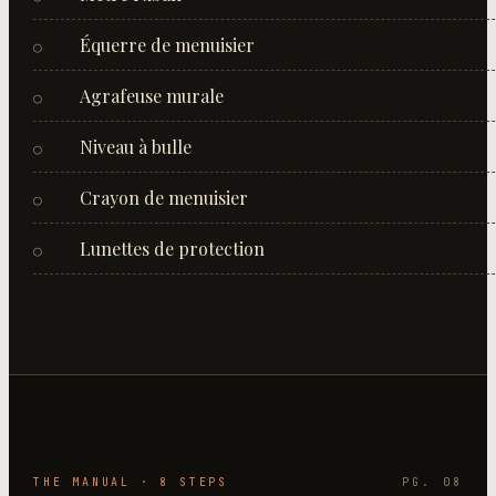
Équerre de menuisier
○
Agrafeuse murale
○
Niveau à bulle
○
Crayon de menuisier
○
Lunettes de protection
○
THE MANUAL ·
8
STEP
S
PG. 08