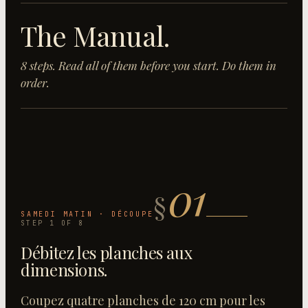
The Manual.
8
step
s
. Read all of them before you start. Do them in
order.
01
§
SAMEDI MATIN · DÉCOUPE
STEP
1
OF
8
Débitez les planches aux
dimensions
.
Coupez quatre planches de 120 cm pour les