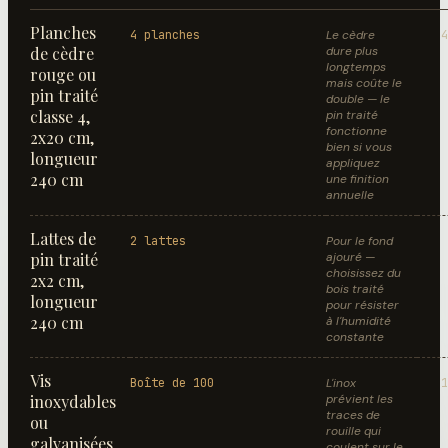
Planches
4 planches
Le cèdre
4
de cèdre
dure plus
longtemps
rouge ou
mais coûte le
pin traité
double — le
classe 4,
pin traité
fonctionne
2x20 cm,
bien si vous
longueur
appliquez
240 cm
une finition
annuelle
Lattes de
2 lattes
Pour le fond
pin traité
ajouré —
choisissez du
2x2 cm,
bois traité
longueur
pour résister
240 cm
à l'humidité
constante
Vis
Boîte de 100
L'inox
1
inoxydables
prévient les
traces de
ou
rouille qui
galvanisées
coulent sur le