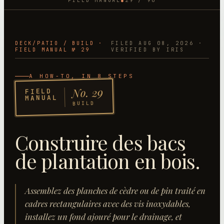
FIELD MANUAL
29
/
96
●
DECK/PATIO
/
BUILD
·
FILED
AUG 08, 2026
·
FIELD MANUAL №
29
VERIFIED BY IRIS
A HOW-TO
, IN 8 STEPS
29
No.
FIELD
MANUAL
BUILD
Construire des bacs
de plantation en bois
.
Assemblez des planches de cèdre ou de pin traité en
cadres rectangulaires avec des vis inoxydables,
installez un fond ajouré pour le drainage, et