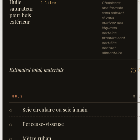
Huile
1 litre
Choisissez
1
saturateur
une formule
sans solvant
pour bois
si vous
extérieur
cultivez des
légumes —
certains
produits sont
certifiés
contact
alimentaire
75 
Estimated total, materials
TOOLS
8
L
Scie circulaire ou scie à main
○
Perceuse-visseuse
○
Mètre ruban
○