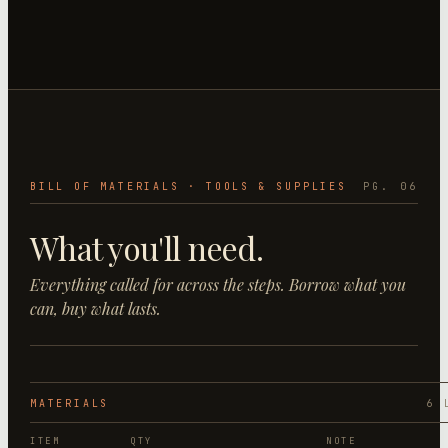
BILL OF MATERIALS · TOOLS & SUPPLIES
PG. 06
What you'll need.
Everything called for across the steps. Borrow what you
can, buy what lasts.
MATERIALS
6
L
ITEM
QTY
NOTE