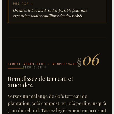
PRO TIP ↓
Orientez le bac nord-sud si possible pour une
exposition solaire équilibrée des deux côtés.
06
§
SAMEDI APRÈS-MIDI · REMPLISSAGE
STEP
6
OF
8
Remplissez de terreau et
amendez
.
Versez un mélange de 60% terreau de
plantation, 30% compost, et 10% perlite jusqu'à
5 cm du rebord. Tassez légèrement en arrosant