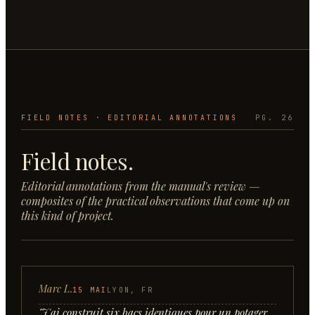
FIELD NOTES · EDITORIAL ANNOTATIONS
PG. 26
Field notes.
Editorial annotations from the manual's review —
composites of the practical observations that come up on
this kind of project.
Marc L.
15 MAI
LYON, FR
"
J'ai construit six bacs identiques pour un potager