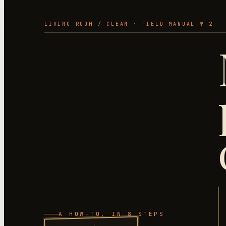
LIVING ROOM
/
CLEAN
· FIELD MANUAL №
2
A HOW-TO
, IN 8 STEPS