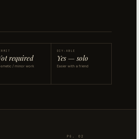
ERMIT
DIY-ABLE
ot required
Yes — solo
smetic / minor work
Easier with a friend
PG. 02