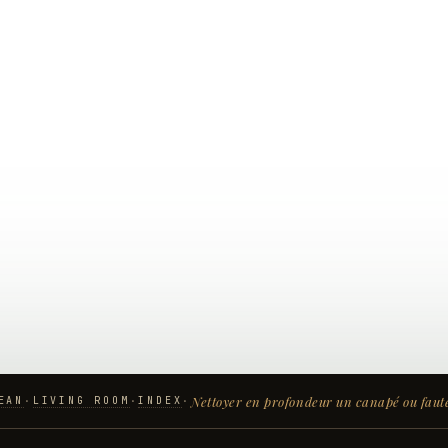
Nettoyer en profondeur un canapé ou faut
EAN
LIVING ROOM
INDEX
·
·
·