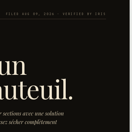
FILED
AUG 09, 2026
· VERIFIED BY IRIS
 un
uteuil
.
r sections avec une solution
ssez sécher complètement