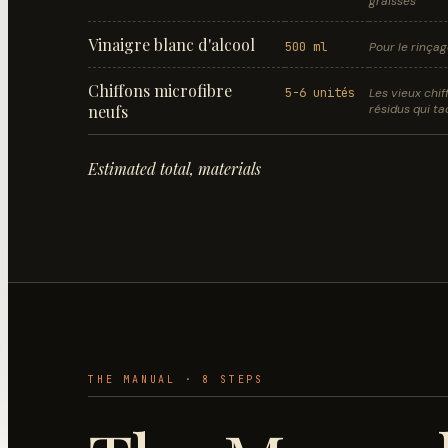
graisses
Vinaigre blanc d'alcool
500 ml
Pour le rinçag
Chiffons microfibre
5-6 unités
Les vieux chi
neufs
résidus qui t
Estimated total, materials
THE MANUAL ·
8
STEP
S