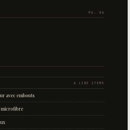
PG. 06
6
LINE ITEM
S
eur avec embouts
 microfibre
aux