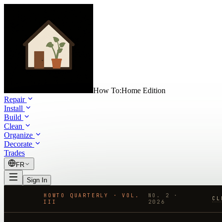
How To:
Home Edition
Repair
Install
Build
Clean
Organize
Decorate
Trades
FR
Sign In
HOWTO QUARTERLY · VOL.
NO.
2
·
CL
III
2026