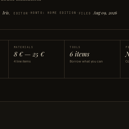
Iris
Aug 09, 2026
·
HOWTO: HOME EDITION
·
Y
, EDITOR
FILED
MATERIALS
TOOLS
P
8 € — 25 €
6 items
N
4 line items
Borrow what you can
Co