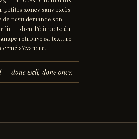
r petites zones sans excès
pe de tissu demande son
 lin — donc l'étiquette du
 canapé retrouve sa texture
enfermé s'évapore.
l
— done well, done once.