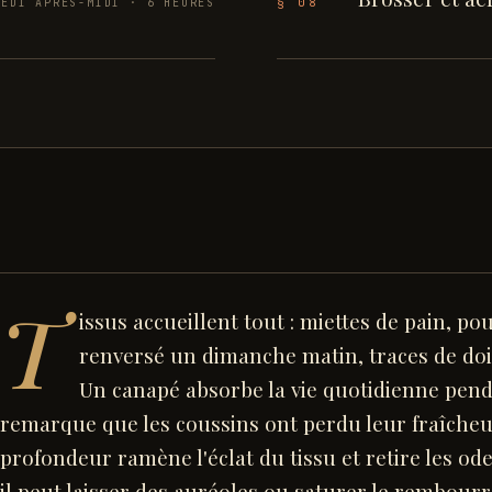
§ 08
MEDI APRÈS-MIDI · 6 HEURES
R
T
issus accueillent tout : miettes de pain, po
renversé un dimanche matin, traces de doi
Un canapé absorbe la vie quotidienne pen
remarque que les coussins ont perdu leur fraîcheu
profondeur ramène l'éclat du tissu et retire les ode
il peut laisser des auréoles ou saturer le rembourr