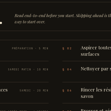
.
Read end-to-end before you start. Skipping ahead is th
way to start over.
Aspirer toutes
§ 02
PRÉPARATION · 5 MIN
surfaces
Nettoyer par 
§ 04
SAMEDI MATIN · 10 MIN
aces
Rincer les ré
§ 06
SAMEDI · 20 MIN
savon
Brosser et aé