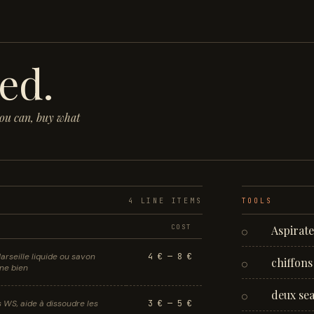
ed.
you can, buy what
4
LINE ITEM
S
TOOLS
COST
Aspirat
○
arseille liquide ou savon
4 € — 8 €
chiffons
○
ne bien
deux se
○
s WS, aide à dissoudre les
3 € — 5 €