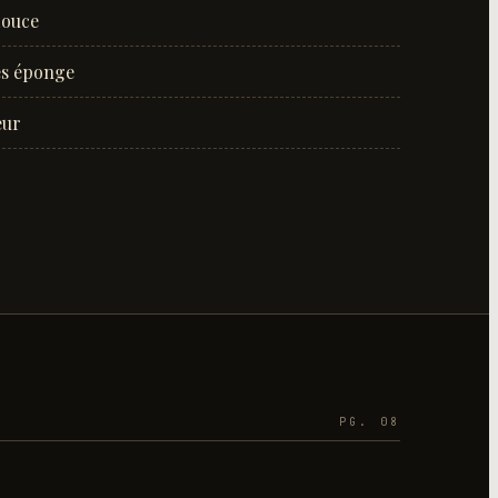
douce
es éponge
eur
PG. 08