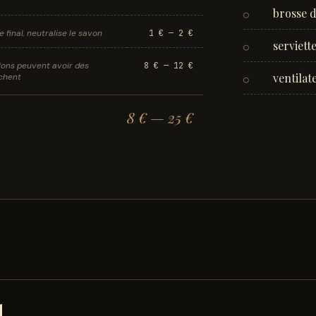
brosse 
○
e final, neutralise le savon
1 € — 2 €
serviett
○
ffons peuvent avoir des
8 € — 12 €
ventilat
achent
○
8 € — 25 €