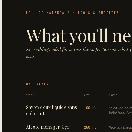
BILL OF MATERIALS · TOOLS & SUPPLIES
What you'll ne
Everything called for across the steps. Borrow what 
lasts.
MATERIALS
ITEM
QTY
NOTE
Savon doux liquide sans
100 ml
Le savon de M
colorant
bébé fonction
Alcool ménager à 70°
250 ml
Pour les tissu