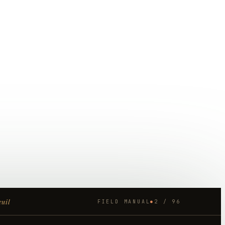
euil
FIELD MANUAL
2
/
96
●