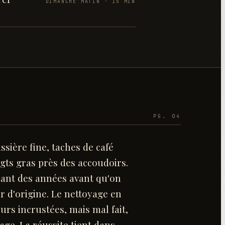
DIMANCHE MATIN · 15 MIN
PG. 04
ussière fine, taches de café
gts gras près des accoudoirs.
dant des années avant qu'on
r d'origine. Le nettoyage en
urs incrustées, mais mal fait,
age. La réussite tient dans