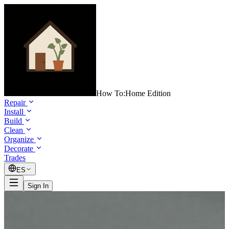
How To:
Home Edition
Repair
Install
Build
Clean
Organize
Decorate
Trades
ES
Sign In