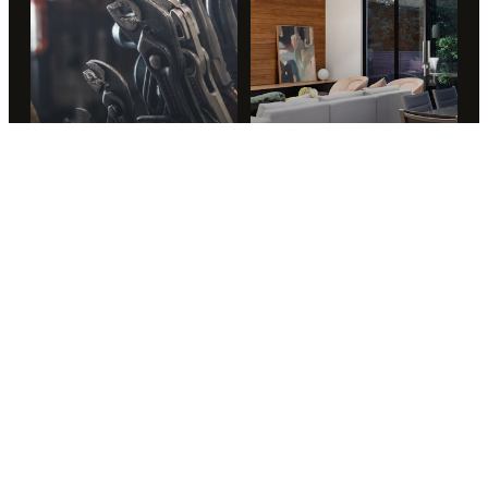
Garaje
Sótano
→
→