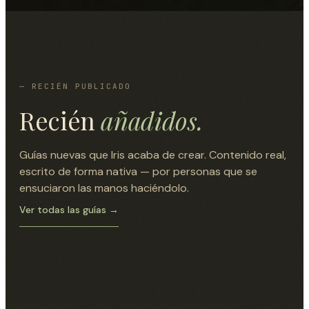
— RECIÉN PUBLICADO
Recién
añadidos.
Guías nuevas que Iris acaba de crear. Contenido real,
escrito de forma nativa — por personas que se
ensuciaron las manos haciéndolo.
Ver todas las guías →
KITCHEN
"
Dirige un circuito dedicado de 20
CóMo Silenciar Un Ventilador De Techo
LIVING ROOM
amperios desde tu panel principal a través
CóMo Reparar La Luz De Un Ventilador
Ruidoso
BATHROOM