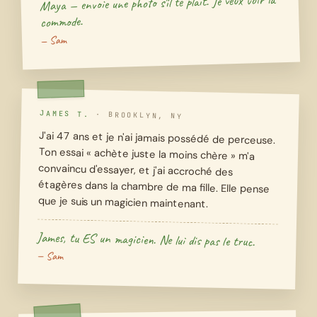
Maya — envoie une photo s'il te plaît. Je veux voir la
commode.
— Sam
JAMES T.
·
BROOKLYN, NY
J'ai 47 ans et je n'ai jamais possédé de perceuse.
Ton essai « achète juste la moins chère » m'a
convaincu d'essayer, et j'ai accroché des
étagères dans la chambre de ma fille. Elle pense
que je suis un magicien maintenant.
James, tu ES un magicien. Ne lui dis pas le truc.
— Sam