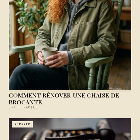
COMMENT RÉNOVER UNE CHAISE DE
BROCANTE
3–4 H
·
FACILE
RÉPARER