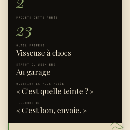
2
PROJETS CETTE ANNÉE
23
OUTIL PRÉFÉRÉ
Visseuse à chocs
STATUT DU WEEK-END
Au garage
QUESTION LA PLUS POSÉE
« C'est quelle teinte ? »
TOUJOURS DIT
« C'est bon, envoie. »