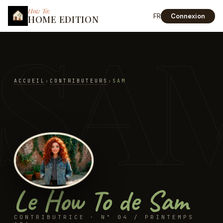
How To:
FR
Connexion
HOME EDITION
SA
ACCUEIL
›
CONTRIBUTEURS
›
SAM
Le How To de Sam
CONTRIBUTRICE · N° 04 / PRINTEMPS