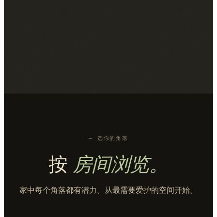
KITCHEN
"
拧紧或更换安装螺丝，并使用塑料电线盒
如何安装台座式水槽
BATHROOM
垫片为插座面板提供坚实的基础。
"
如何正确打磨和清洁墙壁以备粉刷
LIVING ROOM
⌖
4-6小时
如何修补和涂刷小型石膏板孔洞
GARAGE
如何修复松动的电
⌖
3-4 小时
如何为修边绘制出清晰、专业的油漆线条
LIVING ROOM
⌖
2 小时（包括干燥时间）
如何防止地下室管道结冰
BASEMENT
源插座
⌖
3-4 小时
如何安装专业级瓷砖后挡板
KITCHEN
⌖
2-3 小时
⌖
一个周末
⌖
30-45 分钟
— 选你的角落
按
房间浏览。
家中每个角落都有潜力。从最需要爱护的空间开始。