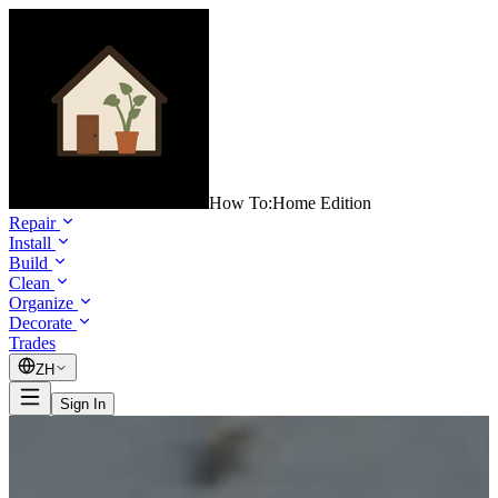
How To:
Home Edition
Repair
Install
Build
Clean
Organize
Decorate
Trades
ZH
Sign In